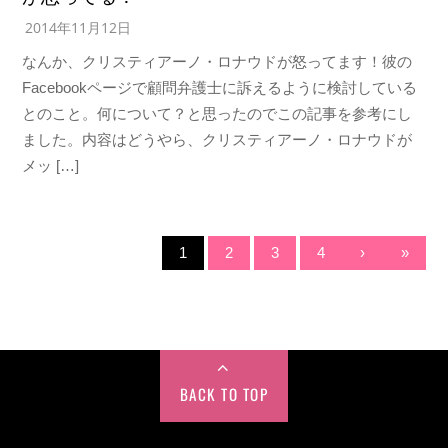
2014年11月12日
なんか、クリスティアーノ・ロナウドが怒ってます！彼の
Facebookページで顧問弁護士に訴えるように検討している
とのこと。何について？と思ったのでこの記事を参考にし
ました。内容はどうやら、クリスティアーノ・ロナウドが
メッ […]
1
2
3
4
›
»
BACK TO TOP