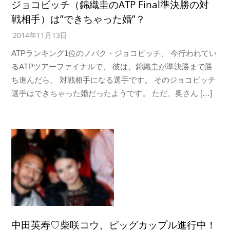
ジョコビッチ（錦織圭のATP Final準決勝の対
戦相手）は”できちゃった婚”？
2014年11月13日
ATPランキング1位のノバク・ジョコビッチ、 今行われてい
るATPツアーファイナルで、 彼は、錦織圭が準決勝まで勝
ち進んだら、 対戦相手になる選手です。 そのジョコビッチ
選手はできちゃった婚だったようです。 ただ、奥さん […]
中田英寿♡柴咲コウ、ビッグカップル進行中！