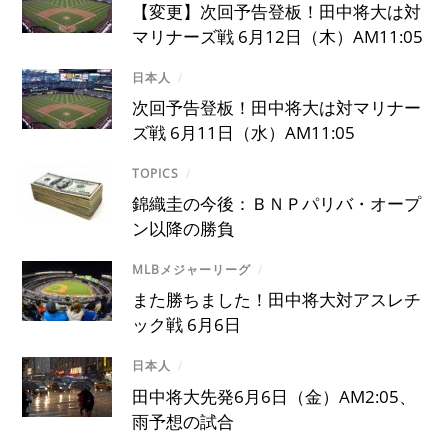
【変更】次回予告登板！田中将大は対
マリナーズ戦 6月12日（木）AM11:05
日本人
/
次回予告登板！田中将大は対マリナー
ズ戦 6月11日（水）AM11:05
TOPICS
/
錦織圭の今後：ＢＮＰパリバ・オープ
ン以降の勝負
MLBメジャーリーグ
/
また勝ちました！田中将大対アスレチ
ック戦 6月6日
日本人
/
田中将大先発6月6日（金）AM2:05、
雨予想の試合