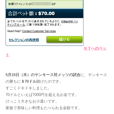
ＮＹへのベッ
ト
5月15日（木）のヤンキース対メッツの試合
に、ヤンキース
の勝ちに
＄70ドル
賭けたのです。
すごくドキドキしました。
70ドルといえば7000円を超えるお金です。
けっこう大きなお小遣いです。
家族で美味しい料理もたべられる金額です。