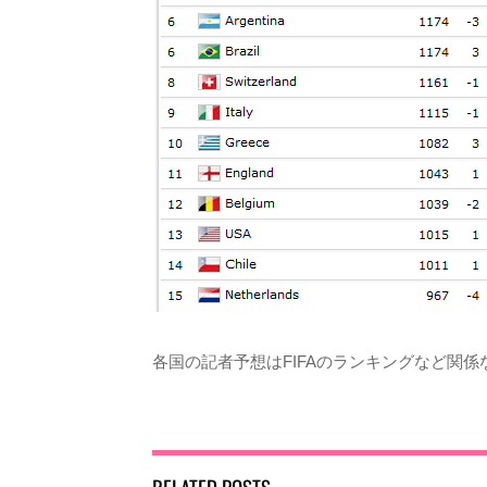
各国の記者予想はFIFAのランキングなど関