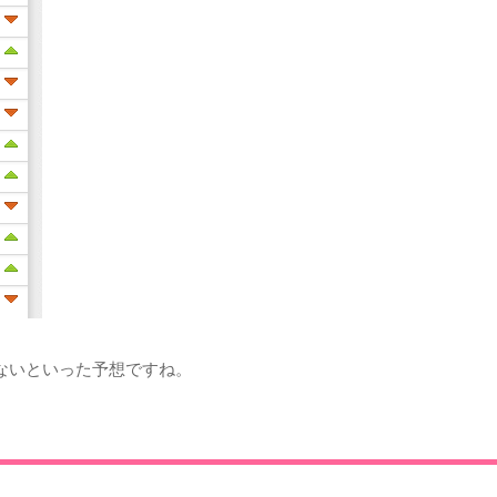
係ないといった予想ですね。