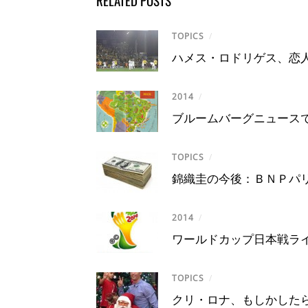
RELATED POSTS
TOPICS
/
ハメス・ロドリゲス、恋
2014
/
ブルームバーグニュース
TOPICS
/
錦織圭の今後：ＢＮＰパ
2014
/
ワールドカップ日本戦ラ
TOPICS
/
クリ・ロナ、もしかした