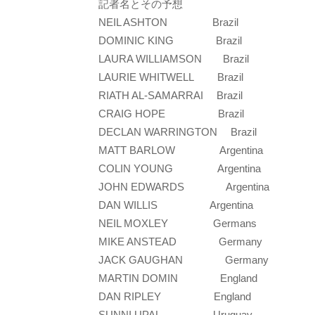
記者名とその予想
NEIL ASHTON Brazil
DOMINIC KING Brazil
LAURA WILLIAMSON Brazil
LAURIE WHITWELL Brazil
RIATH AL-SAMARRAI Brazil
CRAIG HOPE Brazil
DECLAN WARRINGTON Brazil
MATT BARLOW Argentina
COLIN YOUNG Argentina
JOHN EDWARDS Argentina
DAN WILLIS Argentina
NEIL MOXLEY Germans
MIKE ANSTEAD Germany
JACK GAUGHAN Germany
MARTIN DOMIN England
DAN RIPLEY England
SUNNI UPAL Uruguay