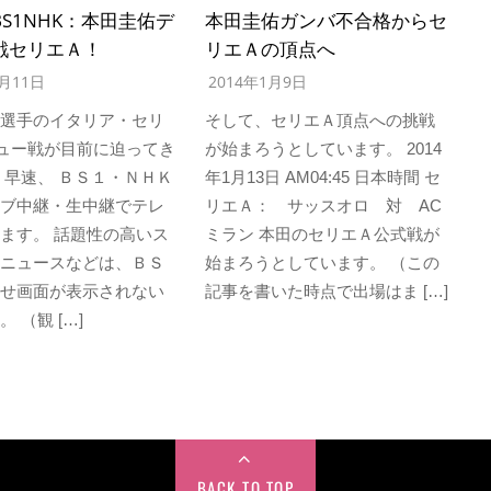
S1NHK：本田圭佑デ
本田圭佑ガンバ不合格からセ
戦セリエＡ！
リエＡの頂点へ
1月11日
2014年1月9日
選手のイタリア・セリ
そして、セリエＡ頂点への挑戦
ュー戦が目前に迫ってき
が始まろうとしています。 2014
 早速、 ＢＳ１・ＮＨＫ
年1月13日 AM04:45 日本時間 セ
ブ中継・生中継でテレ
リエＡ： サッスオロ 対 AC
ます。 話題性の高いス
ミラン 本田のセリエＡ公式戦が
ニュースなどは、ＢＳ
始まろうとしています。 （この
せ画面が表示されない
記事を書いた時点で出場はま […]
 （観 […]
BACK TO TOP