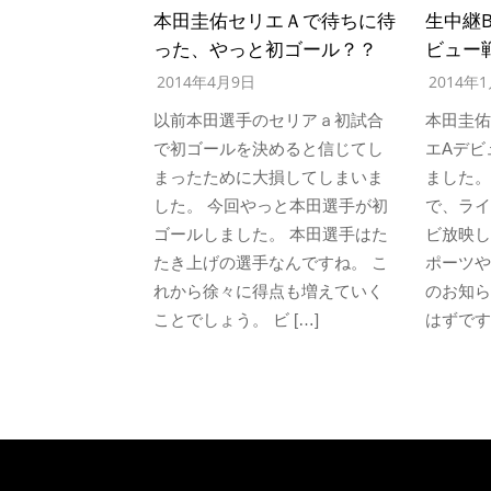
本田圭佑セリエＡで待ちに待
生中継B
った、やっと初ゴール？？
ビュー
2014年4月9日
2014年
以前本田選手のセリアａ初試合
本田圭佑
で初ゴールを決めると信じてし
エAデビ
まったために大損してしまいま
ました。
した。 今回やっと本田選手が初
で、ライ
ゴールしました。 本田選手はた
ビ放映し
たき上げの選手なんですね。 こ
ポーツや
れから徐々に得点も増えていく
のお知ら
ことでしょう。 ビ […]
はずです。